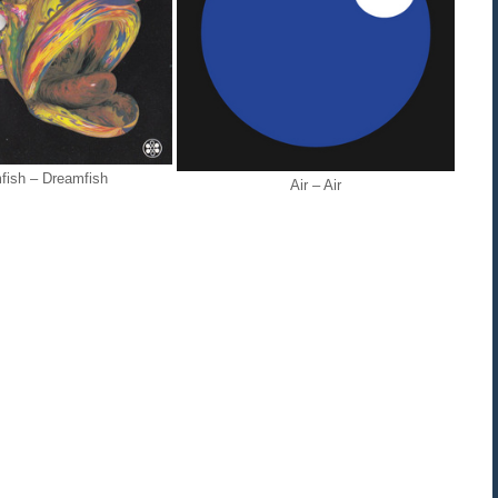
ish ‎– Dreamfish
Air ‎– Air