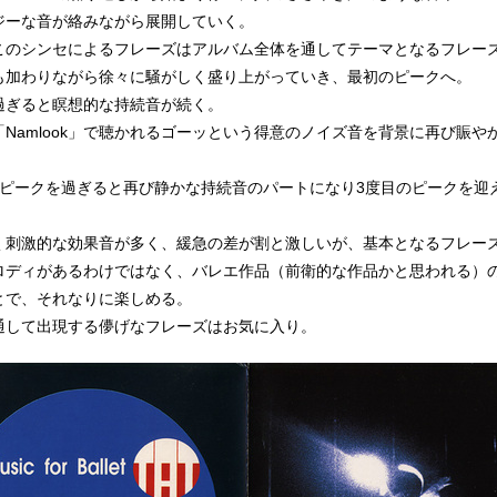
ジーな音が絡みながら展開していく。
このシンセによるフレーズはアルバム全体を通してテーマとなるフレー
も加わりながら徐々に騒がしく盛り上がっていき、最初のピークへ。
過ぎると瞑想的な持続音が続く。
「Namlook」で聴かれるゴーッという得意のノイズ音を背景に再び賑や
。
のピークを過ぎると再び静かな持続音のパートになり3度目のピークを迎
く刺激的な効果音が多く、緩急の差が割と激しいが、基本となるフレー
ロディがあるわけではなく、バレエ作品（前衛的な作品かと思われる）
とで、それなりに楽しめる。
通して出現する儚げなフレーズはお気に入り。