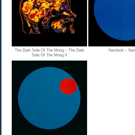
The Dark Side Of The Moog ‎– The Dark
Namlook ‎– Na
Side Of The Moog II