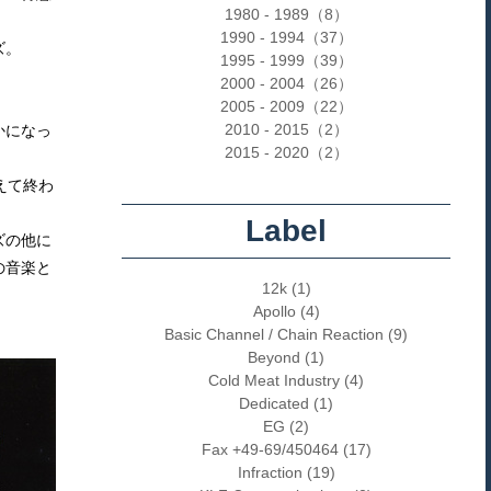
1980 - 1989（8）
1990 - 1994（37）
ズ。
1995 - 1999（39）
2000 - 2004（26）
2005 - 2009（22）
2010 - 2015（2）
かになっ
2015 - 2020（2）
えて終わ
Label
ズの他に
の音楽と
12k (1)
Apollo (4)
Basic Channel / Chain Reaction (9)
Beyond (1)
Cold Meat Industry (4)
Dedicated (1)
EG (2)
Fax +49-69/450464 (17)
Infraction (19)