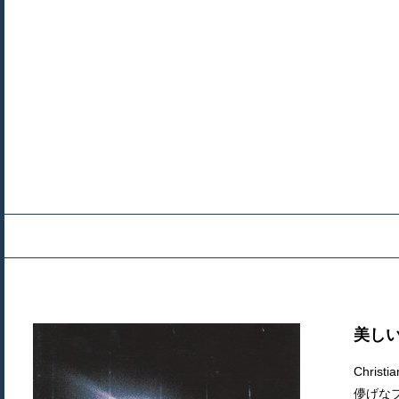
美し
Chri
儚げな