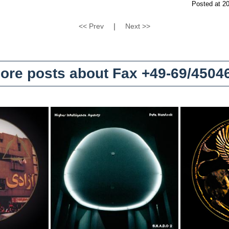
Posted at 2
<< Prev
｜
Next >>
ore posts about Fax +49-69/4504