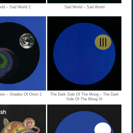
ld ‎– Sad World 2
Sad World ‎– Sad World
on ‎– Shades Of Orion 2
The Dark Side Of The Moog ‎– The Dark
Side Of The Moog III