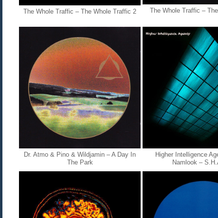
The Whole Traffic – The
The Whole Traffic – The Whole Traffic 2
Dr. Atmo & Pino & Wildjamin ‎– A Day In
Higher Intelligence A
The Park
Namlook ‎– S.H