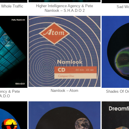
Higher Intelligence Agency & Pete
 Whole Traffic
Sad Wor
Namlook – S.H.A.D.O 2
Namlook ‎– Atom
gency & Pete
Shades Of Ori
.A.D.O