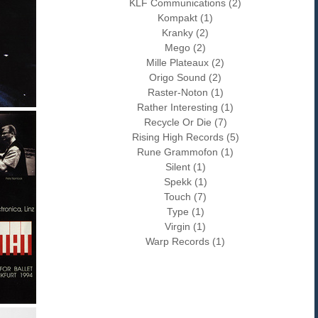
KLF Communications (2)
Kompakt (1)
Kranky (2)
Mego (2)
Mille Plateaux (2)
Origo Sound (2)
Raster-Noton (1)
Rather Interesting (1)
Recycle Or Die (7)
Rising High Records (5)
Rune Grammofon (1)
Silent (1)
Spekk (1)
Touch (7)
Type (1)
Virgin (1)
Warp Records (1)