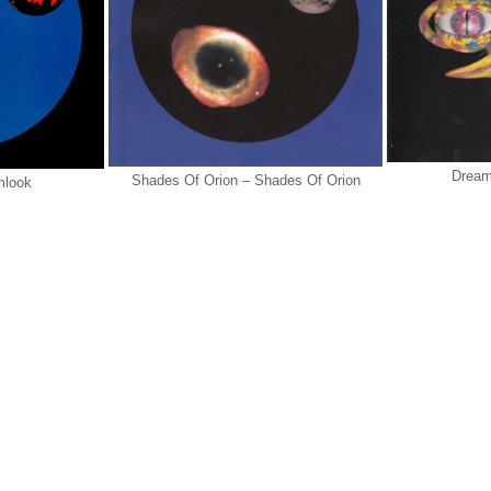
Dreamf
Shades Of Orion ‎– Shades Of Orion
mlook