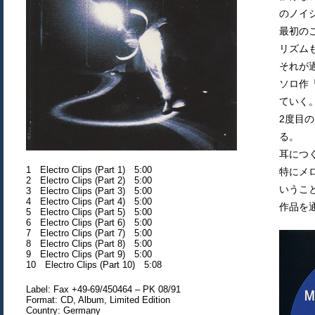
のノイ
最初の
リズム
それが
ソロ作
ていく
2度目
る。
耳につ
1 Electro Clips (Part 1) 5:00
特にメ
2 Electro Clips (Part 2) 5:00
いうこ
3 Electro Clips (Part 3) 5:00
4 Electro Clips (Part 4) 5:00
作品を
5 Electro Clips (Part 5) 5:00
6 Electro Clips (Part 6) 5:00
7 Electro Clips (Part 7) 5:00
8 Electro Clips (Part 8) 5:00
9 Electro Clips (Part 9) 5:00
10 Electro Clips (Part 10) 5:08
Label: Fax +49-69/450464 ‎– PK 08/91
Format: CD, Album, Limited Edition
Country: Germany